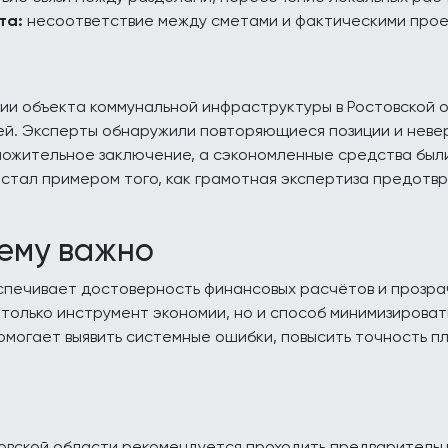
та:
несоответствие между сметами и фактическими про
ии объекта коммунальной инфраструктуры в Ростовской 
лей. Эксперты обнаружили повторяющиеся позиции и неве
ложительное заключение, а сэкономленные средства был
стал примером того, как грамотная экспертиза предот
ему важно
спечивает достоверность финансовых расчётов и прозра
 только инструмент экономии, но и способ минимизироват
могает выявить системные ошибки, повысить точность п
вской области рекомендуется проходить предварительн