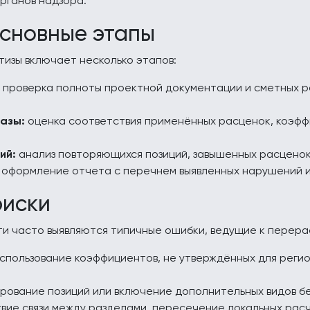
рганов надзора.
основные этапы
тизы включает несколько этапов:
проверка полноты проектной документации и сметных р
базы:
оценка соответствия применённых расценок, коэфф
ий:
анализ повторяющихся позиций, завышенных расценок
оформление отчета с перечнем выявленных нарушений и
риски
ти часто выявляются типичные ошибки, ведущие к перера
спользование коэффициентов, не утверждённых для реги
рование позиций или включение дополнительных видов бе
вие связи между разделами, пересечение локальных расч