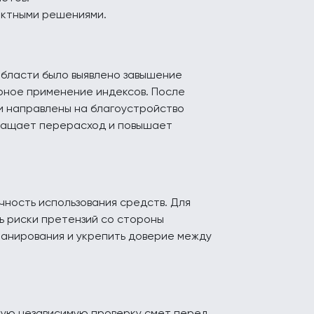
ектными решениями.
области было выявлено завышение
рное применение индексов. После
и направлены на благоустройство
вращает перерасход и повышает
чность использования средств. Для
ь риски претензий со стороны
ланирования и укрепить доверие между
ую независимую проверку смет перед