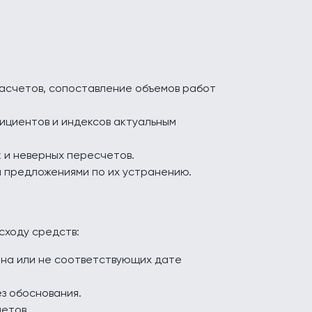
асчетов, сопоставление объемов работ
ициентов и индексов актуальным
 и неверных пересчетов.
 предложениями по их устранению.
сходу средств:
она или не соответствующих дате
з обоснования.
етов.