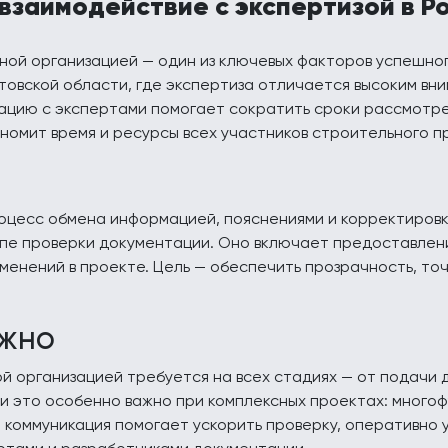
 взаимодействие с экспертизой в Р
ной организацией — один из ключевых факторов успешно
товской области, где экспертиза отличается высоким в
ацию с экспертами помогает сократить сроки рассмотре
номит время и ресурсы всех участников строительного п
роцесс обмена информацией, пояснениями и корректиров
тапе проверки документации. Оно включает предоставлен
зменений в проекте. Цель — обеспечить прозрачность, то
ужно
й организацией требуется на всех стадиях — от подачи 
и это особенно важно при комплексных проектах: много
 коммуникация помогает ускорить проверку, оперативно 