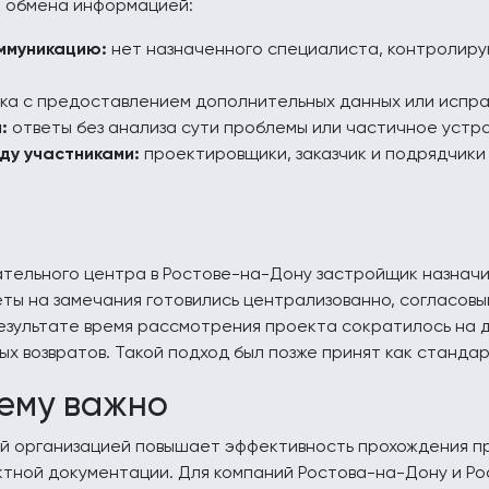
о обмена информацией:
оммуникацию:
нет назначенного специалиста, контролиру
ка с предоставлением дополнительных данных или испра
:
ответы без анализа сути проблемы или частичное устр
ду участниками:
проектировщики, заказчик и подрядчики
ательного центра в Ростове-на-Дону застройщик назнач
еты на замечания готовились централизованно, согласовы
результате время рассмотрения проекта сократилось на д
х возвратов. Такой подход был позже принят как стандар
ему важно
й организацией повышает эффективность прохождения пр
ктной документации. Для компаний Ростова-на-Дону и Ро