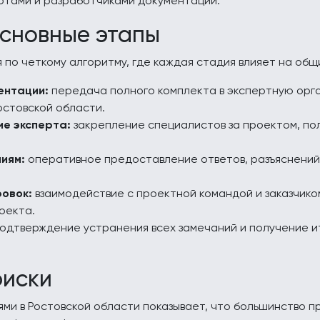
ртами и разработчиками документации.
основные этапы
по четкому алгоритму, где каждая стадия влияет на общ
ентации:
передача полного комплекта в экспертную орг
остовской области.
ие эксперта:
закрепление специалистов за проектом, по
ниям:
оперативное предоставление ответов, разъяснений
ровок:
взаимодействие с проектной командой и заказчико
оекта.
одтверждение устранения всех замечаний и получение и
риски
ми в Ростовской области показывает, что большинство пр